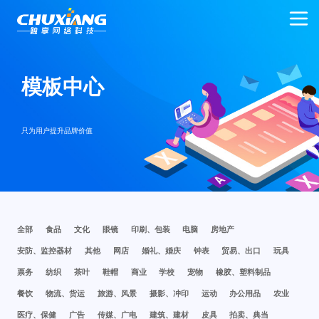
模板中心
只为用户提升品牌价值
全部
食品
文化
眼镜
印刷、包装
电脑
房地产
安防、监控器材
其他
网店
婚礼、婚庆
钟表
贸易、出口
玩具
票务
纺织
茶叶
鞋帽
商业
学校
宠物
橡胶、塑料制品
餐饮
物流、货运
旅游、风景
摄影、冲印
运动
办公用品
农业
医疗、保健
广告
传媒、广电
建筑、建材
皮具
拍卖、典当