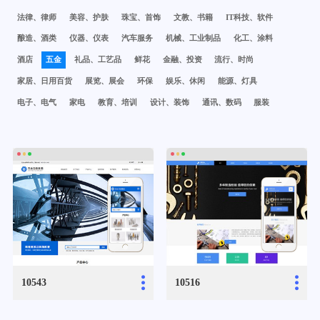
法律、律师
美容、护肤
珠宝、首饰
文教、书籍
IT科技、软件
酿造、酒类
仪器、仪表
汽车服务
机械、工业制品
化工、涂料
酒店
五金
礼品、工艺品
鲜花
金融、投资
流行、时尚
家居、日用百货
展览、展会
环保
娱乐、休闲
能源、灯具
电子、电气
家电
教育、培训
设计、装饰
通讯、数码
服装
...
...
10543
10516