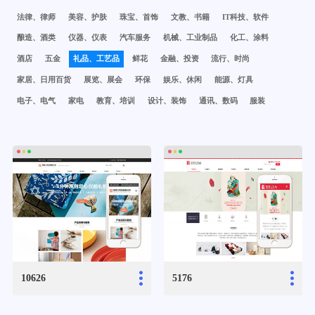
法律、律师
美容、护肤
珠宝、首饰
文教、书籍
IT科技、软件
酿造、酒类
仪器、仪表
汽车服务
机械、工业制品
化工、涂料
酒店
五金
礼品、工艺品
鲜花
金融、投资
流行、时尚
家居、日用百货
展览、展会
环保
娱乐、休闲
能源、灯具
电子、电气
家电
教育、培训
设计、装饰
通讯、数码
服装
...
...
10626
5176