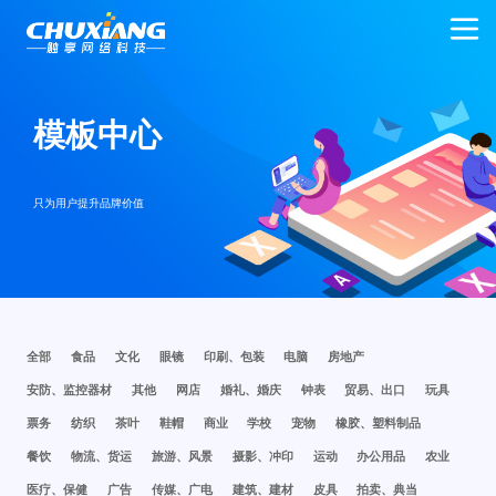
模板中心
只为用户提升品牌价值
全部
食品
文化
眼镜
印刷、包装
电脑
房地产
安防、监控器材
其他
网店
婚礼、婚庆
钟表
贸易、出口
玩具
票务
纺织
茶叶
鞋帽
商业
学校
宠物
橡胶、塑料制品
餐饮
物流、货运
旅游、风景
摄影、冲印
运动
办公用品
农业
医疗、保健
广告
传媒、广电
建筑、建材
皮具
拍卖、典当