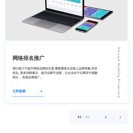
Network Ranking Promotion
网络排名推广
我们致力于提升网络品牌知名度,重新塑造企业线上品牌形象,排名
全覆盖互联网终端，颠覆平庸，定制您的专属视觉设计，全响应
丰富模板、组件库 满足您的修改化需求，完美兼容小程序和公众
丰富模板、组件库 满足您的修改化需求，完美兼容小程序和公众
微商城，让经营变得简单，助力每一位商家经营成功；我们尝试
优化, 更多优势展示、提升品牌可信度，让企业在千亿网页中脱颖
式管理操作，所见即所得，全具备线上流行功能，数十个行业全
号.强大的研发实力，安全稳定可靠的系统支持,全覆盖各行各业，
号.强大的研发实力，安全稳定可靠的系统支持,全覆盖各行各业，
用完整的在线商城，帮您实现搭建自己的品牌商城，与客户直接
而出 ，实现全网推广。
优化，网站后期代维护。
满足您的任何需求
满足您的任何需求
连接向单一的销售渠道说再见
立即探索
0
1
/
0
5